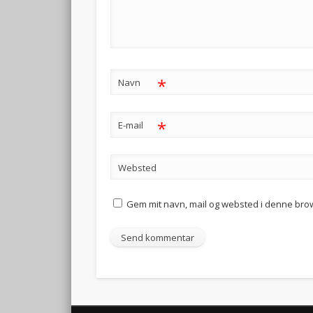
*
Navn
*
E-mail
Websted
Gem mit navn, mail og websted i denne bro