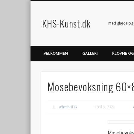
KHS-Kunst.dk
Facebook
med glæde og 
VELKOMMEN
GALLERI
KLOVNE OG
Mosebevoksning 60×
adminHHR
april 8, 2020
Mosebevoks