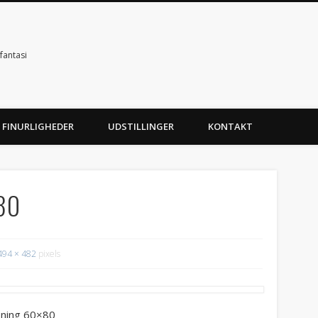
fantasi
 FINURLIGHEDER
UDSTILLINGER
KONTAKT
80
494 × 482
pixels
ning 60×80